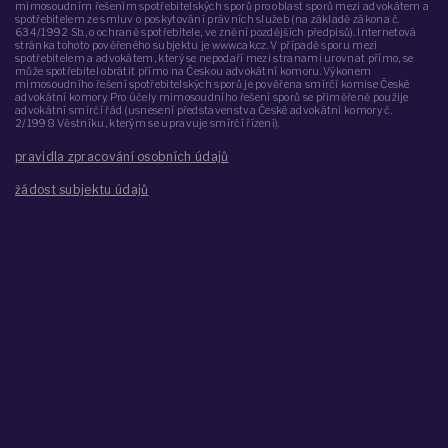
mimosoudním řešením spotřebitelských sporů pro oblast sporů mezi advokátem a
spotřebitelem ze smluv o poskytování právních služeb (na základě zákona č.
634/1992 Sb., o ochraně spotřebitele, ve znění pozdějších předpisů). Internetová
stránka tohoto pověřeného subjektu je www.cak.cz. V případě sporu mezi
spotřebitelem a advokátem, který se nepodaří mezi stranami urovnat přímo, se
může spotřebitel obrátit přímo na Českou advokátní komoru. Výkonem
mimosoudního řešení spotřebitelských sporů je pověřena smírčí komise České
advokátní komory. Pro účely mimosoudního řešení sporů se přiměřeně použije
advokátní smírčí řád (usnesení představenstva České advokátní komory č.
2/1998 Věstníku, kterým se upravuje smírčí řízení).
pravidla zpracování osobních údajů
žádost subjektu údajů