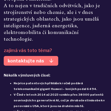
A to nejen v tradičních odvětvích, jako je 
strojírenství nebo chemie, ale i v dnes 
strategických oblastech, jako jsou umělá 
inteligence, jaderná energetika, 
elektromobilita či komunikační 
technologie.
zajímá vás toto téma?
arrow_downward
kontaktujte nás
Několik výmluvných čísel:
Nejvíce patentových přihlášek ročně podává
telekomunikační gigant Huawei – loni jich podal 6 494.
V Číně v letech 2014 až 2023 vzniklo přes 38 000 patentů
souvisejících s generativní AI, což je zhruba šestinásobek v
porovnání s USA, které jsou na druhém místě.