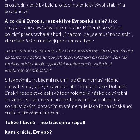
prostředí, které by bylo pro technologický vývoj stabilní a
povzbudivé.
A co dělá Evropa, respektive Evropská unie?
Jako
obvykle tápe a vyčkává, co se stane. Přičemž se všichni
političtí představitelé shodují na tom, že „se musí něco stát“,
ale místo řešení nabízejí proklamace typu:
„Je nesmírně významné, aby firmy neztrácely zápal pro vývoj a
patentovou ochranu nových technologických řešení. Jen tak
mohou udržet krok s globální konkurencí a zajistit si
konkurenční předstih.“
S takovými „hraběcími radami“ se Čína nemusí ničeho
obávat. Krok jsme již dávno ztratili, předstih také. Dohánět
čínský, respektive asijský technologický náskok a výrobní
možnosti s evropským přerozdělovacím, sociálním (až
socialistickým) dotačním systémem, je jako jít na (čínského)
draka s dřevěným mečem…
Takže hlavně – neztrácejme zápal!
Kam kráčíš, Evropo?