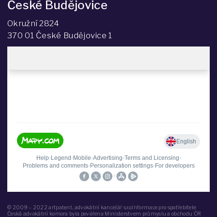
České Budějovice
Okružní 2824
370 01 České Budějovice 1
© 2009 – 2022 artpatent, advokátní kancelář s.r.o.Informace pro spotřebitele:
Česká advokátní komora byla pověřena Ministerstvem průmyslu a obchodu ČR