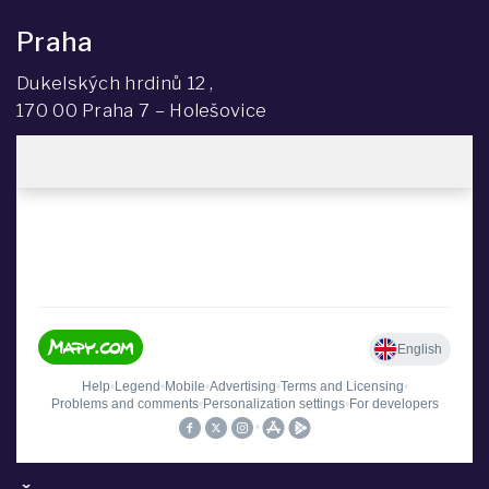
Praha
Dukelských hrdinů 12 ,
170 00 Praha 7 – Holešovice