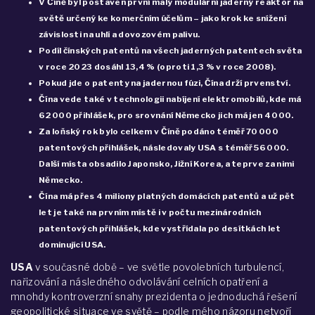
V Číně byl postaven první malý modulární jaderný reaktor na
světě určený ke komerčním účelům – jako krok ke snížení
závislosti na uhlí a dovozovém palivu.
Podíl čínských patentů na všech jaderných patentech světa
v roce 2023 dosáhl 13,4 % (oproti 1,3 % v roce 2008).
Pokud jde o patenty na jadernou fúzi, Čína drží prvenství.
Čína vede také v technologii nabíjení elektromobilů, kde má
62 000 přihlášek, pro srovnání Německo jich má jen 4 000.
Za loňský rok bylo celkem v Číně podáno téměř 70 000
patentových přihlášek, následovaly USA s téměř 56 000.
Další místa obsadilo Japonsko, Jižní Korea, a teprve za nimi
Německo.
Čína má přes 4 miliony platných domácích patentů a už pět
let je také na prvním místě i v počtu mezinárodních
patentových přihlášek, kde vystřídala po desítkách let
dominující USA.
USA
v současné době – ve světle povolebních turbulencí,
nařizování a následného odvolávání celních opatření a
mnohdy kontroverzní snahy prezidenta o jednoduchá řešení
geopolitické situace ve světě – podle mého názoru netvoří