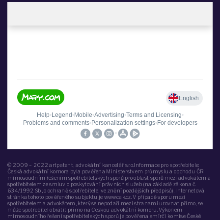
© 2009 – 2022 artpatent, advokátní kancelář s.r.o.Informace pro spotřebitele:
Česká advokátní komora byla pověřena Ministerstvem průmyslu a obchodu ČR
mimosoudním řešením spotřebitelských sporů pro oblast sporů mezi advokátem a
spotřebitelem ze smluv o poskytování právních služeb (na základě zákona č.
634/1992 Sb., o ochraně spotřebitele, ve znění pozdějších předpisů). Internetová
stránka tohoto pověřeného subjektu je www.cak.cz. V případě sporu mezi
spotřebitelem a advokátem, který se nepodaří mezi stranami urovnat přímo, se
může spotřebitel obrátit přímo na Českou advokátní komoru. Výkonem
mimosoudního řešení spotřebitelských sporů je pověřena smírčí komise České