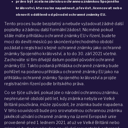
právo být zcela nezávislou ochrannou známkou Spojeného
království, kterou lze napadnout, převést, licencovat nebo
obnovit odděleně od původní ochranné známky EU.
Tento proces bude bezplatný a nebude vyžadovat žádné další
poplatky a žádnou další formální žádost. Nicméně pokud
stále máte přihlášku ochranné známky EU v řízení, budete
moci do devíti měsíců po skončení přechodného období
požádat o registraci stejné ochranné známky jako ochranné
známky Spojeného království, a to do 30. září 2021 včetně.
Zachováte si tím dřívější datum podání původní ochranné
známky EU. Takto podaná přihláška ochranné známky bude
pohlížet na podanou přihlášku ochranné známky EU jako na
přihlášku ochranné známky Spojeného království a projde
registračním řízení podle britského práva.
Co se týče užívání, pokud jde o národní ochrannou známku,
nepřerušené období pěti let, kdy známka nebyla ve Velké
Británii používána, může způsobit, že známka bude napadena.
V této souvislosti bude pro srovnatelnou ochrannou známku
jakékoli užívání ochranné známky na území Evropské unie
provedené před 1. lednem 2021, ať už ve Velké Británii nebo