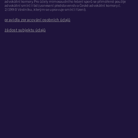
advokátní komory. Pro účely mimosoudního řešení sporů se přiměřeně použije
advokátní smírčí řád (usnesení představenstva České advokátní komory č.
2/1998 Věstníku, kterým se upravuje smírčí řízení).
pravidla zpracování osobních údajů
žádost subjektu údajů