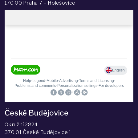
170 00 Praha 7 – Holešovice
České Budějovice
Okružní 2824
370 01 České Budějovice 1