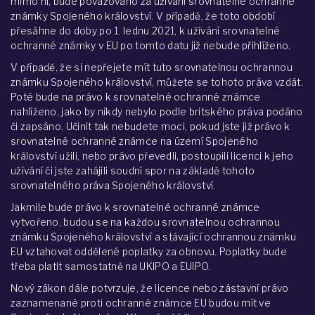
mimo ni, bude považováno za užívání srovnatelné ochranné
známky Spojeného království. V případě, že toto období
přesáhne do doby po 1. lednu 2021, k užívání srovnatelné
ochranné známky v EU po tomto datu již nebude přihlíženo.
V případě, že si nepřejete mít tuto srovnatelnou ochrannou
známku Spojeného království, můžete se tohoto práva vzdát.
Poté bude na právo k srovnatelné ochranné známce
nahlíženo, jako by nikdy nebylo podle britského práva podáno
či zapsáno. Učinit tak nebudete moci, pokud jste již právo k
srovnatelné ochranné známce na území Spojeného
království užili, nebo právo převedli, postoupili licenci k jeho
užívání či jste zahájili soudní spor na základě tohoto
srovnatelného práva Spojeného království.
Jakmile bude právo k srovnatelné ochranné známce
vytvořeno, budou se na každou srovnatelnou ochrannou
známku Spojeného království a stávající ochrannou známku
EU vztahovat oddělené poplatky za obnovu. Poplatky bude
třeba platit samostatně na UKIPO a EUIPO.
Nový zákon dále potvrzuje, že licence nebo zástavní právo
zaznamenané proti ochranné známce EU budou mít ve