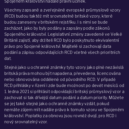
Spojeném království nadále právní účinek.
Všechny zapsané a zveřejněné evropské průmyslové vzory
(RCD) budou taktéž mít srovnatelné britské vzory, které
budou zaneseny v britském rejstříku. I s nimi se bude
zacházet, jako by byly podány a zapsány podle zákonů
Spojeného království. Legislativní změny zavedené ve Velké
Británii zajistí, aby držiteli RCD bylo poskytnuto ekvivalentní
právo pro Spojené království. Majitelé si zachovají data
podání a zápisu odpovídajících RCD včetně všech prioritních
dat.
Stejně jako u ochranné známky tyto vzory jako plně nezávislá
britská práva mohou být napadena, převedena, licencována
nebo obnovována odděleně od původního RCD. V případě
RCD přihlášky v řízení i zde bude možnost po devět měsíců od
1. ledna 2021 si přihlásit odpovídající britský průmyslový vzor a
zachovat si tak dřívější datum podání a datum priority. Můžete
se jej také stejně jako ochranné známky vzdát, pokud
nemáte zájem mít nadále právo k tomuto vzoru ve Spojeném
království. Poplatky za obnovu jsou rovněž dvojí, pro RCD i
nový srovnatelný vzor.