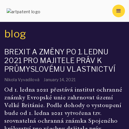
blog
BREXIT A ZMĚNY PO 1. LEDNU
2021 PRO MAJITELE PRÁV K
PRŮMYSLOVÉMU VLASTNICTVÍ
Nikola Vyvadilová
January 14, 2021
Od 1. ledna 2021 přestává institut ochranné 
známky Evropské unie zahrnovat území 
Velké Británie. Podle dohody o vystoupení 
bude od 1. ledna 2021 vytvořena tzv. 
srovnatelná ochranná známka Spojeného 
království pro všechny držitele práv 