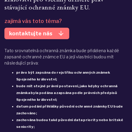
stávající ochranné známky EU.
zajímá vás toto téma?
arrow_downward
kontaktujte nás
Tato srovnatelná ochranná známka bude přidělena každé
zapsané ochranné známce EU a její vlastníci budou mít
následující práva:
právo být zapsána do rejstříku ochranných známek
Spojeného království;
bude mít stejné právní postavení, jako kdyby ochranná
známka byla podána a zapsána podle právních předpisů
Spojeného království;
datum podání přihlášky původní ochranné známky EU bude
zachováno;
zachována budou také původní data priority nebo britské
seniority;