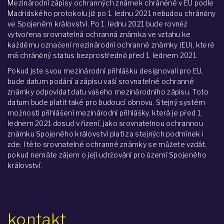
Mezinárodní zápisy ochranných známek chráněné v EU podle
Madridského protokolu již po 1. lednu 2021 nebudou chráněny
ve Spojeném království. Po 1. lednu 2021 bude rovněž
vytvořena srovnatelná ochranná známka ve vztahu ke
každému označení mezinárodní ochranné známky (EU), které
má chráněný status bezprostředně před 1. lednem 2021.
Pokud jste svou mezinárodní přihlášku designovali pro EU,
bude datum podání a zápisu vaší srovnatelné ochranné
známky odpovídat datu vašeho mezinárodního zápisu. Toto
datum bude platit také pro budoucí obnovu. Stejný systém
možnosti přihlášení mezinárodní přihlášky, která je před 1.
lednem 2021 dosud v řízení, jako srovnatelnou ochrannou
známku Spojeného království platí za stejných podmínek i
zde. I této srovnatelné ochranné známky se můžete vzdát,
pokud nemáte zájem o její udržování pro území Spojeného
království.
kontakt