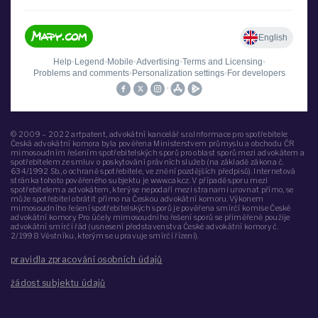
© 2009 – 2022 artpatent, advokátní kancelář s.r.o.Informace pro spotřebitele:
Česká advokátní komora byla pověřena Ministerstvem průmyslu a obchodu ČR
mimosoudním řešením spotřebitelských sporů pro oblast sporů mezi advokátem a
spotřebitelem ze smluv o poskytování právních služeb (na základě zákona č.
634/1992 Sb., o ochraně spotřebitele, ve znění pozdějších předpisů). Internetová
stránka tohoto pověřeného subjektu je www.cak.cz. V případě sporu mezi
spotřebitelem a advokátem, který se nepodaří mezi stranami urovnat přímo, se
může spotřebitel obrátit přímo na Českou advokátní komoru. Výkonem
mimosoudního řešení spotřebitelských sporů je pověřena smírčí komise České
advokátní komory. Pro účely mimosoudního řešení sporů se přiměřeně použije
advokátní smírčí řád (usnesení představenstva České advokátní komory č.
2/1998 Věstníku, kterým se upravuje smírčí řízení).
pravidla zpracování osobních údajů
žádost subjektu údajů