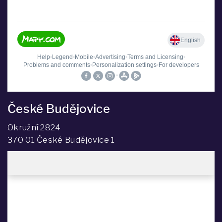
České Budějovice
Okružní 2824
370 01 České Budějovice 1