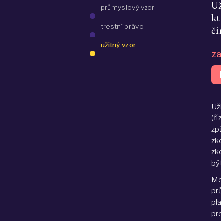
Už
průmyslový vzor
kt
trestní právo
či
užitný vzor
za
Už
(ř
zp
zk
zk
bý
Mo
pr
pla
pr