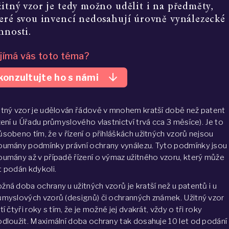
itný vzor je tedy možno udělit i na předměty, 
eré svou invencí nedosahují úrovně vynálezecké 
nnosti.
jímá vás toto téma?
arrow_downward
konzultujte ho s námi
itný vzor je udělován řádově v mnohem kratší době než patent
ízení u Úřadu průmyslového vlastnictví trvá cca 3 měsíce). Je to
ůsobeno tím, že v řízení o přihláškách užitných vzorů nejsou
oumány podmínky právní ochrany vynálezu. Tyto podmínky jsou
oumány až v případě řízení o výmaz užitného vzoru, který může
t podán kdykoli.
žná doba ochrany u užitných vzorů je kratší než u patentů i u
ůmyslových vzorů (designů) či ochranných známek. Užitný vzor
tí čtyři roky s tím, že je možné jej dvakrát, vždy o tři roky
odloužit. Maximální doba ochrany tak dosahuje 10 let od podání