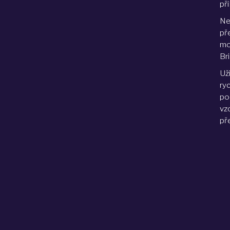
při
Ne
př
mo
Br
Už
ry
po
vz
pře