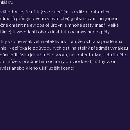
hlášky.
výhodou je, že užitný vzor není (na rozdíl od ostatních
edmětů průmyslového vlastnictví) globalizován, ani jej není
žné chránit na evropské úrovni a mnohé státy (např. Velká
itánie), k zavedení tohoto institutu ochrany nedospěly.
itný vzor je však velmi efektivní v tom, že ochrana je udělena
chle. Nezřídka je z důvodu rychlosti na stejný předmět vynálezu
dána přihláška jak užitného vzoru, tak patentu. Majitel užitného
oru může s předmětem ochrany obchodovat, užitný vzor
vést anebo k jeho užití udělit licenci.