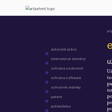
art
autorské právo
internetové domény
u
ochrana osobnosti
Už
te
ochrana software
pa
ochranné známky
ne
po
patent
po
pohledávka
po