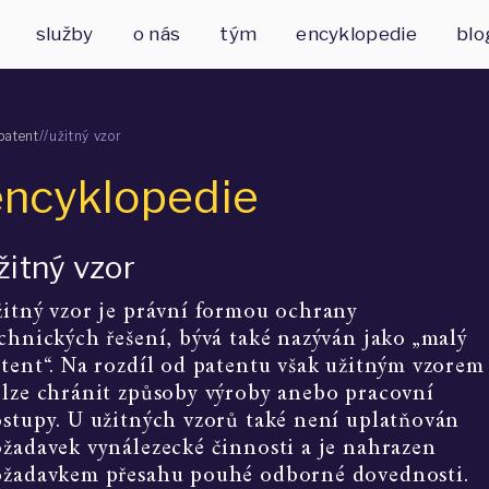
služby
o nás
tým
encyklopedie
blo
patent
/
/
užitný vzor
encyklopedie
žitný vzor
itný vzor je právní formou ochrany 
chnických řešení, bývá také nazýván jako „malý 
tent“. Na rozdíl od patentu však užitným vzorem
lze chránit způsoby výroby anebo pracovní 
stupy. U užitných vzorů také není uplatňován 
žadavek vynálezecké činnosti a je nahrazen 
žadavkem přesahu pouhé odborné dovednosti. 