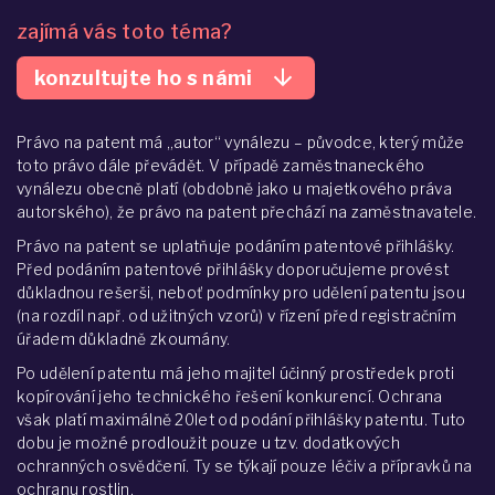
zajímá vás toto téma?
arrow_downward
konzultujte ho s námi
Právo na patent má „autor“ vynálezu – původce, který může
toto právo dále převádět. V případě zaměstnaneckého
vynálezu obecně platí (obdobně jako u majetkového práva
autorského), že právo na patent přechází na zaměstnavatele.
Právo na patent se uplatňuje podáním patentové přihlášky.
Před podáním patentové přihlášky doporučujeme provést
důkladnou rešerši, neboť podmínky pro udělení patentu jsou
(na rozdíl např. od užitných vzorů) v řízení před registračním
úřadem důkladně zkoumány.
Po udělení patentu má jeho majitel účinný prostředek proti
kopírování jeho technického řešení konkurencí. Ochrana
však platí maximálně 20let od podání přihlášky patentu. Tuto
dobu je možné prodloužit pouze u tzv. dodatkových
ochranných osvědčení. Ty se týkají pouze léčiv a přípravků na
ochranu rostlin.