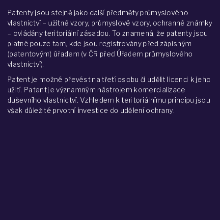
Patenty jsou stejně jako další předměty průmyslového
vlastnictví – užitné vzory, průmyslové vzory, ochranné známky
– ovládány teritoriální zásadou. To znamená, že patenty jsou
platné pouze tam, kde jsou registrovány před zápisným
(patentovým) úřadem (v ČR před Úřadem průmyslového
vlastnictví).
Patent je možné převést na třetí osobu či udělit licenci k jeho
užití. Patent je významným nástrojem komercializace
duševního vlastnictví. Vzhledem k teritoriálnímu principu jsou
však důležité prvotní investice do udělení ochrany.